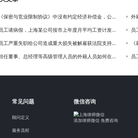
《保密与竞业限制协议》中没有约定经济补偿金，公司要求没有遵守竞业限制义务的员工支付违约金获支持
外籍
员工请病假，上海某公司按市上年度月平均工资计发病假工资获法院支持
员工
员工严重失职给公司造成重大损失被解雇获法院支持 员工要求公司支付赔偿金被驳回
《最
担任董事、总经理等高级管理人员的外籍人员如何在中国境内缴纳个人所得税—外国人个税分析一
员
常见问题
微信咨询
顾问定义
添加律师微信 免费咨询
服务流程