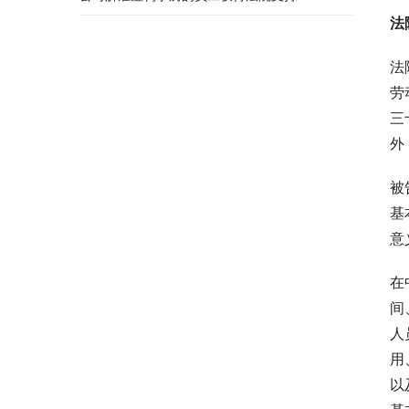
法
法
劳
三
外
被
基
意
在
间
人
用
以