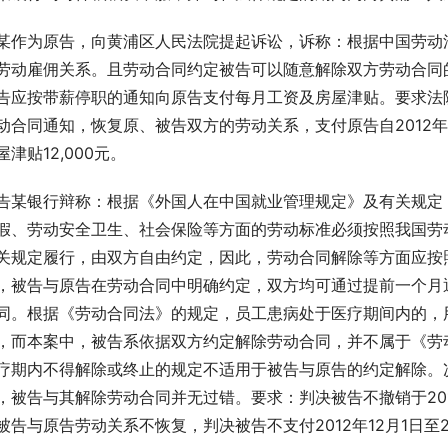
某作为原告，向黄浦区人民法院提起诉讼，诉称：根据中国劳动
劳动雇佣关系。且劳动合同约定被告可以随意解除双方劳动合同
告应按带薪停职的通知向原告支付每月工资及房屋津贴。要求法院判
动合同通知，恢复原、被告双方的劳动关系，支付原告自2012年1
屋津贴12,000元。
告某银行辩称：根据《外国人在中国就业管理规定》及有关规定
假、劳动安全卫生、社会保险等方面的劳动标准必须按照我国劳
关规定履行，由双方自由约定，因此，劳动合同解除等方面应按
，被告与原告在劳动合同中明确约定，双方均可通过提前一个月
同。根据《劳动合同法》的规定，员工患病处于医疗期间内的，
，而本案中，被告系依据双方约定解除劳动合同，并不属于《劳
疗期内不得解除或终止的规定不适用于被告与原告的约定解除。
，被告与其解除劳动合同并无过错。要求：判决被告不撤销于201
被告与原告劳动关系不恢复，判决被告不支付2012年12月1日至2