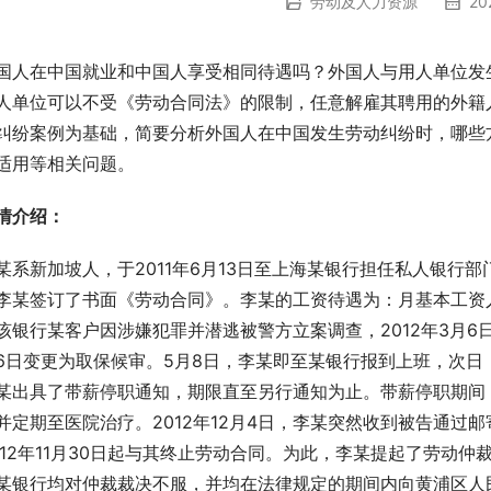
劳动及人力资源
20
国人在中国就业和中国人享受相同待遇吗？外国人与用人单位发
人单位可以不受《劳动合同法》的限制，任意解雇其聘用的外籍
纠纷案例为基础，简要分析外国人在中国发生劳动纠纷时，哪些
适用等相关问题。
情介绍：
某系新加坡人，于2011年6月13日至上海某银行担任私人银行
李某签订了书面《劳动合同》。李某的工资待遇为：月基本工资人民币
该银行某客户因涉嫌犯罪并潜逃被警方立案调查，2012年3月6
6日变更为取保候审。5月8日，李某即至某银行报到上班，次
某出具了带薪停职通知，期限直至另行通知为止。带薪停职期间
并定期至医院治疗。2012年12月4日，李某突然收到被告通过
012年11月30日起与其终止劳动合同。为此，李某提起了劳动
某银行均对仲裁裁决不服，并均在法律规定的期间内向黄浦区人