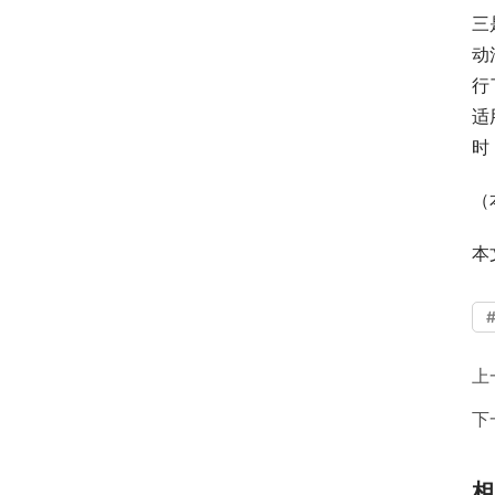
三
动
行
适
时
（
本
上
下
相