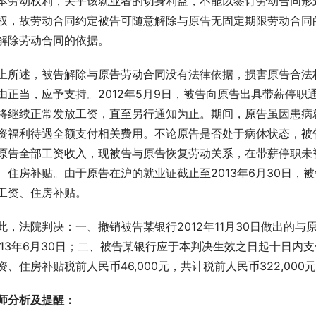
本劳动权利，关乎该就业者的切身利益，不能以签订劳动合同形
权，故劳动合同约定被告可随意解除与原告无固定期限劳动合同
解除劳动合同的依据。
上所述，被告解除与原告劳动合同没有法律依据，损害原告合法
由正当，应予支持。2012年5月9日，被告向原告出具带薪停
将继续正常发放工资，直至另行通知为止。期间，原告虽因患病
资福利待遇全额支付相关费用。不论原告是否处于病休状态，被
原告全部工资收入，现被告与原告恢复劳动关系，在带薪停职未
、住房补贴。由于原告在沪的就业证截止至2013年6月30日，被告应
工资、住房补贴。
此，法院判决：一、撤销被告某银行2012年11月30日做出的
013年6月30日；二、被告某银行应于本判决生效之日起十日内支付原
资、住房补贴税前人民币46,000元，共计税前人民币322,0
师分析及提醒：