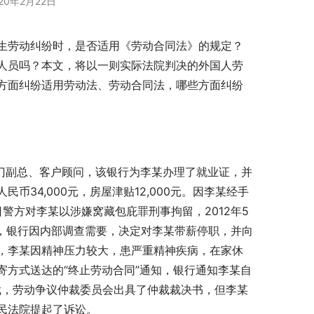
20年2月22日
生劳动纠纷时，是否适用《劳动合同法》的规定？
人员吗？本文，将以一则实际法院判决的外国人劳
方面纠纷适用劳动法、劳动合同法，哪些方面纠纷
部门副总、客户顾问，该银行为李某办理了就业证，并
34,000元，房屋津贴12,000元。因李某经手
日警方对李某以涉嫌窝藏包庇罪刑事拘留，2012年5
日，银行因内部调查需要，决定对李某带薪停职，并向
，李某因精神压力较大，患严重精神疾病，在家休
邮寄方式送达的“终止劳动合同”通知，银行通知李某自
仲裁，劳动争议仲裁委员会出具了仲裁裁决书，但李某
民法院提起了诉讼。