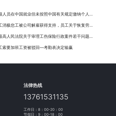
人员在中国就业但未按照中国有关规定缴纳个人所得税会面临什么处罚—外国人个税分析三
消极怠工被公司解雇获得支持，员工关于恢复劳动合同的仲裁申请未获支持
高人民法院关于审理工伤保险行政案件若干问题的规定》重点内容解析
工索要加班工资被驳回—考勤表决定输赢
法律热线
13761531135
工作日：8：00-20：00
节假日：9：00-18：00