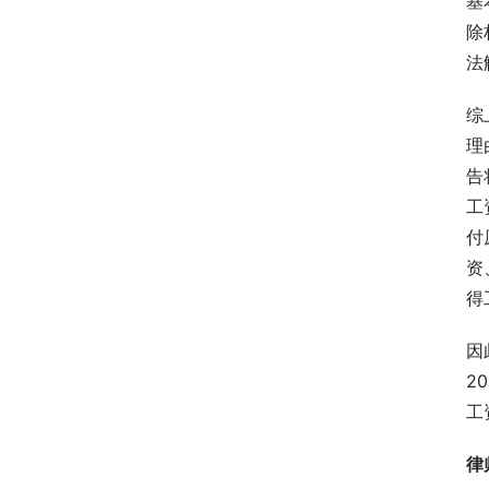
基
除
法
综
理
告
工
付
资
得
因
2
工
律