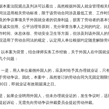
据本案法院观点及判决可以看出，虽然根据外国人就业管理相关
同法适用相关劳动标准，限于该劳动合同涉及最低工资、工作时
及的争议事项关乎外国就业者的切身利益，损害了劳动者的基本
及诚实信用、公平治理等原则，充分审查当事人之间的约定。比
作时间、休息休假、劳动安全卫生等方面，但涉及到该外国人的
院适用了劳动合同法的规定，认定用人单位根据约定随意解除劳
    以本案为背景，结合律师实务工作经验，关于外国人在中国
几个问题：
    一是，用人单位雇佣外国人的，应及时给予其办理就业证，
于劳动争议。因此，本案中，虽然签订的劳动合同为无固定期限劳
30日，即就业证有效期届满之日。
是，如果企业聘用外国人，但未办理就业证的，发生争议时，适
提起诉讼，无需先向劳动争议仲裁委员会提起劳动仲裁。