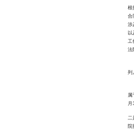
根
合
涉
以
工
法
 
列
 
属
月
二
院