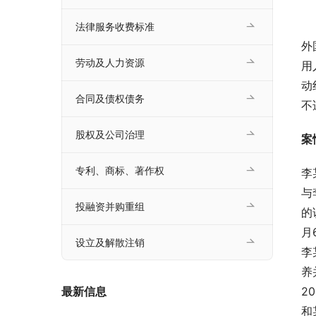
法律服务收费标准
外
劳动及人力资源
用
动
合同及债权债务
不
股权及公司治理
案
专利、商标、著作权
李
与
投融资并购重组
的
月
设立及解散注销
李
养
2
最新信息
和