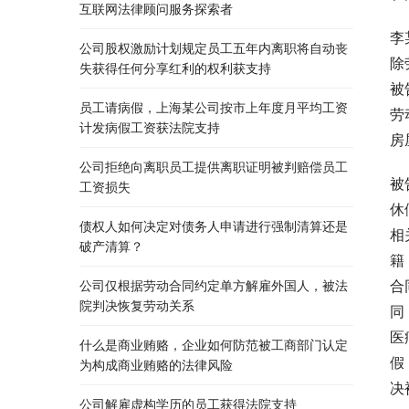
互联网法律顾问服务探索者
李
公司股权激励计划规定员工五年内离职将自动丧
除
失获得任何分享红利的权利获支持
被
员工请病假，上海某公司按市上年度月平均工资
劳
计发病假工资获法院支持
房
公司拒绝向离职员工提供离职证明被判赔偿员工
被
工资损失
休
债权人如何决定对债务人申请进行强制清算还是
相
破产清算？
籍
合
公司仅根据劳动合同约定单方解雇外国人，被法
院判决恢复劳动关系
同
医
什么是商业贿赂，企业如何防范被工商部门认定
假
为构成商业贿赂的法律风险
决
公司解雇虚构学历的员工获得法院支持