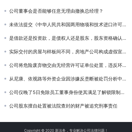
公司董事会是否能够任意无理由撤换总经理？
未依法提交《中华人民共和国两用物项和技术进口许可证》被行政处罚
是借款还是投资款，是债权人还是股东，股东资格确认纠纷案简析
实际交付的房屋与样板间不同，房地产公司构成虚假宣传被行政处罚
公司将危险废弃物交由无经营许可证单位处置，违反环境保护规定被行政处罚
从尼康、依视路等外资企业因涉嫌反垄断被处罚分析中国反垄断法律
公司仅晚了5日免除员工董事身份使其满足了解锁限制性股票的条件，从而损失数百万元
公司股东擅自处置被法院查封的财产被追究刑事责任
Copyright © 2020 新法务，专业解决公司法律问题！