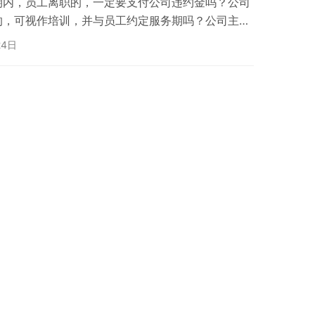
期内，员工离职的，一定要支付公司违约金吗？公司
的，可视作培训，并与员工约定服务期吗？公司主动
要求被开除员工支付违反服务期的违约金？本文，将
24日
析公司应如何与员工约定服务期的，哪些情况下，公
支付违约金？ 案情介绍： 李某某于2008年8月1
与该日资企业签订《劳动合同》，双方劳动合同期限