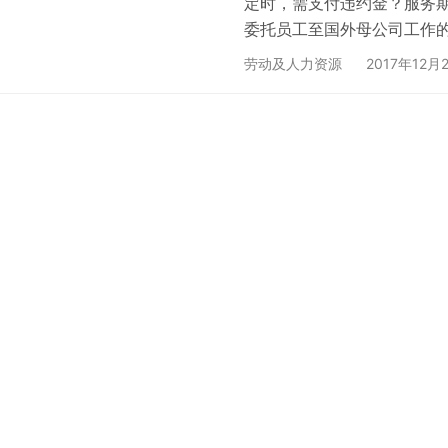
定时，需支付违约金？服务
委托员工至国外母公司工作
开除服务期内员工的，能否
劳动及人力资源
2017年12月
以一则实际案例为基础，分
司可以违反服务期为由要求员工
日进入某日资企业工作，并
为…